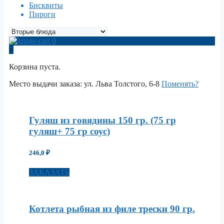
Бисквиты
Пироги
0
×
Корзина пуста.
Место выдачи заказа:
ул. Льва Толстого, 6-8
Поменять?
Гуляш из говядины 150 гр. (75 гр
гуляш+ 75 гр соус)
246,0
₽
ЗАКАЗАТЬ
Котлета рыбная из филе трески 90 гр.