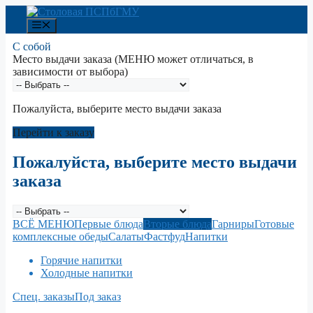
Перейти
к
Меню
содержимому
С собой
Место выдачи заказа (МЕНЮ может отличаться, в
зависимости от выбора)
Пожалуйста, выберите место выдачи заказа
Перейти к заказу
Пожалуйста, выберите место выдачи
заказа
ВСЁ МЕНЮ
Первые блюда
Вторые блюда
Гарниры
Готовые
комплексные обеды
Салаты
Фастфуд
Напитки
Горячие напитки
Холодные напитки
Спец. заказы
Под заказ